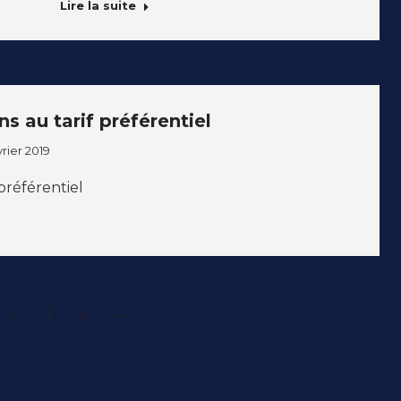
Lire la suite
ns au tarif préférentiel
vrier 2019
 préférentiel
2
3
4
→