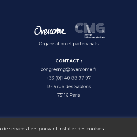
Organisation et partenariats
CONTACT :
congresmg@overcome.fr
+33 (0)1 40 88 97 97
13-15 rue des Sablons
75116 Paris
 de services tiers pouvant installer des cookies.
Ⓒ CMGF 2017 - 2025 -
Mentions légales
-
Gestion des cookies
-
CGV