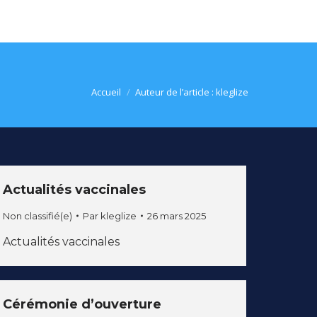
Vous êtes ici :
Accueil
Auteur de l’article : kleglize
Actualités vaccinales
Non classifié(e)
Par
kleglize
26 mars 2025
Actualités vaccinales
Cérémonie d’ouverture