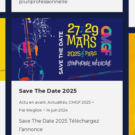
pluriprofessionnelle
Save The Date 2025
Actu en avant
,
Actualités
,
CMGF 2025
Par
kleglize
14 juin 2024
Save The Date 2025 Téléchargez
l’annonce