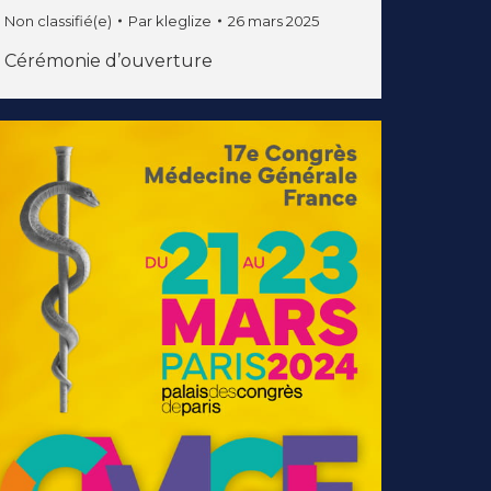
Non classifié(e)
Par
kleglize
26 mars 2025
Cérémonie d’ouverture